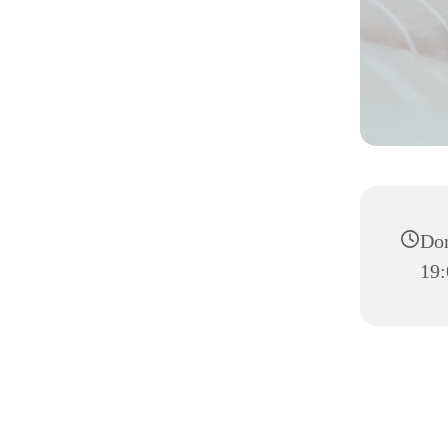
Don
19: