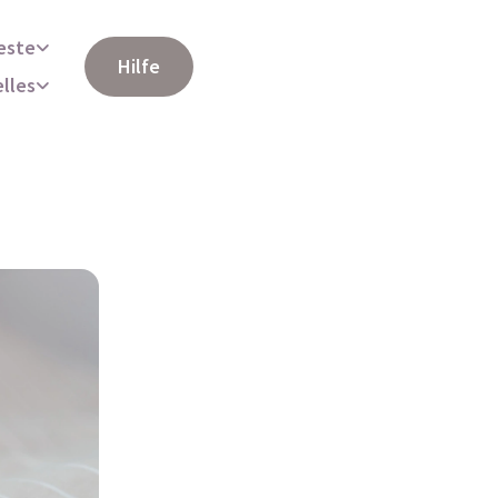
este
Hilfe
elles