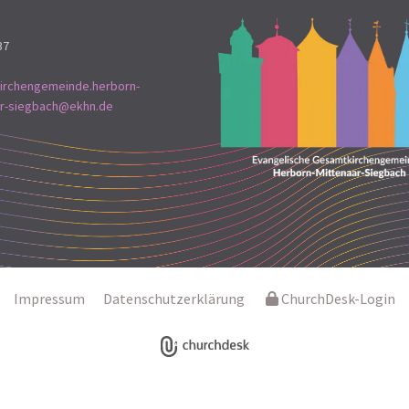
37
irchengemeinde.herborn-
ar-siegbach@ekhn.de
Impressum
Datenschutzerklärung
ChurchDesk-Login