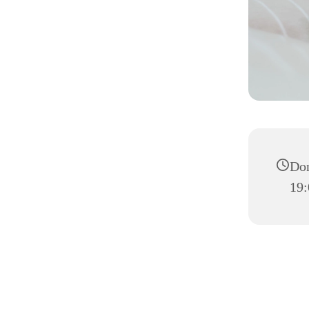
Don
19: