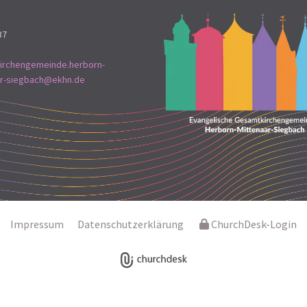
37
irchengemeinde.herborn-
ar-siegbach@ekhn.de
Impressum
Datenschutzerklärung
ChurchDesk-Login