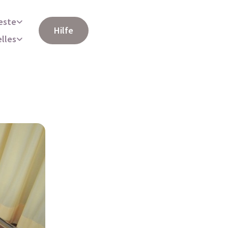
este
Hilfe
elles