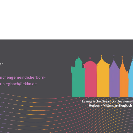
37
irchengemeinde.herborn-
ar-siegbach@ekhn.de