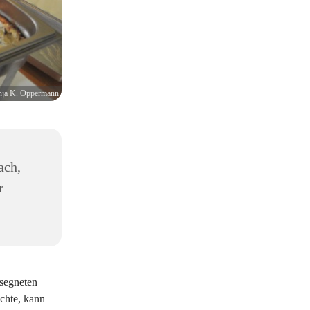
ja K. Oppermann
ach,
r
esegneten
chte, kann