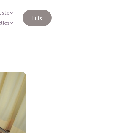
este
Hilfe
elles