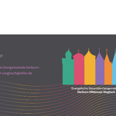
37
irchengemeinde.herborn-
ar-siegbach@ekhn.de