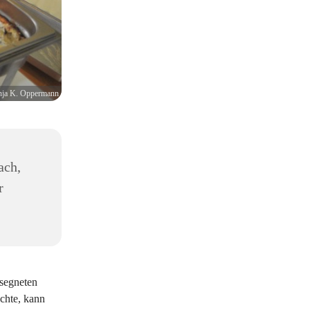
ja K. Oppermann
ach,
r
esegneten
chte, kann