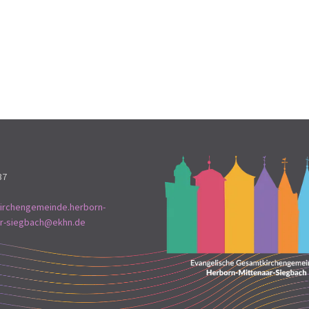
37
irchengemeinde.herborn-
ar-siegbach@ekhn.de