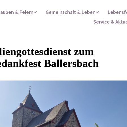
lauben & Feiern
Gemeinschaft & Leben
Lebensf
Service & Aktu
iengottesdienst zum
dankfest Ballersbach