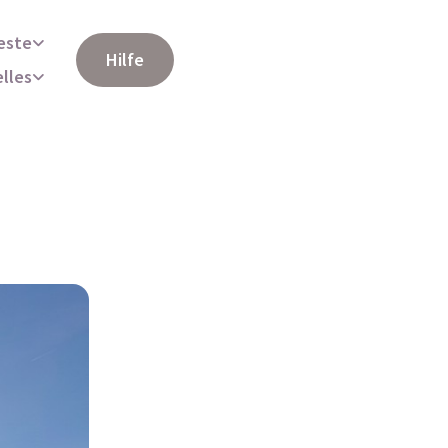
este
Hilfe
elles