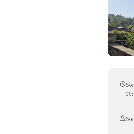
Son
10:
So