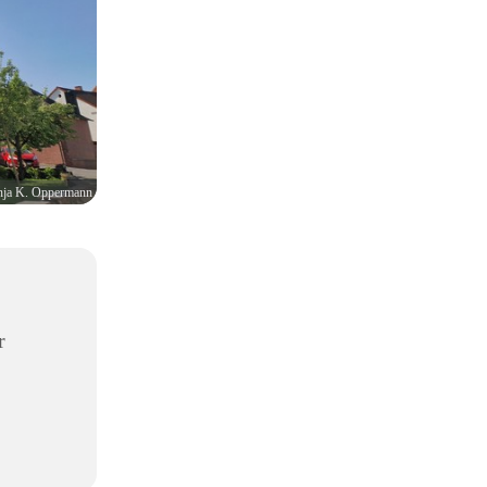
ja K. Oppermann
r