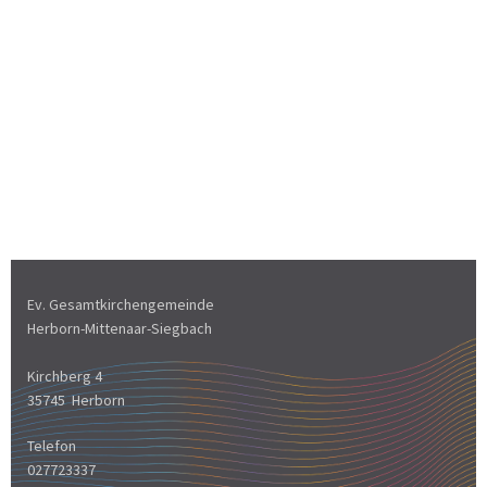
Ev. Gesamtkirchengemeinde
Herborn-Mittenaar-Siegbach
Kirchberg 4
35745 Herborn
Telefon
027723337