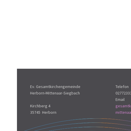
Ev. Gesamtkirchengemeinde
Telefon
Herborn-Mittenaar-Siegbach
0277233
Email
Kirchberg 4
gesamtk
35745 Herborn
mittena