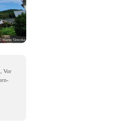
© Martin Slenczka
, Vor
orn-