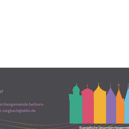
37
irchengemeinde.herborn-
ar-siegbach@ekhn.de