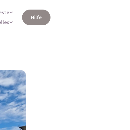
este
Hilfe
elles