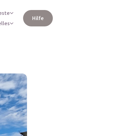
este
Hilfe
elles