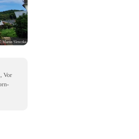
© Martin Slenczka
, Vor
orn-