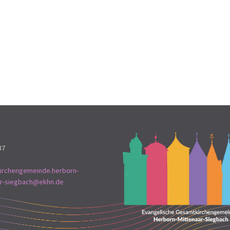
37
irchengemeinde.herborn-
ar-siegbach@ekhn.de