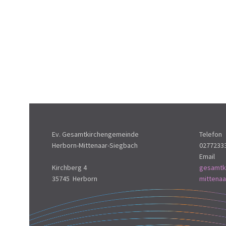
Ev. Gesamtkirchengemeinde
Telefon
Herborn-Mittenaar-Siegbach
0277233
Email
Kirchberg 4
gesamtk
35745 Herborn
mittena