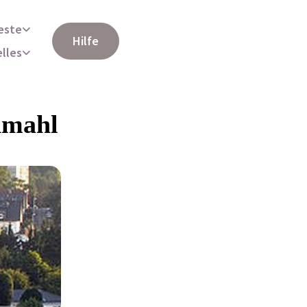
este
Hilfe
elles
dmahl