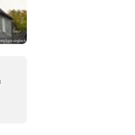
emü/kgm-siegbach
8