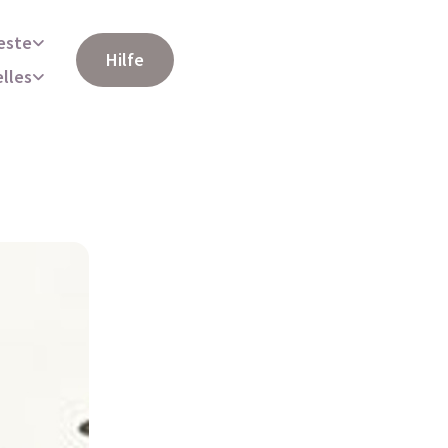
este
Hilfe
elles