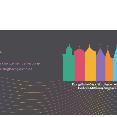
37
irchengemeinde.herborn-
ar-siegbach@ekhn.de