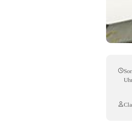
Son
Uh
Cla