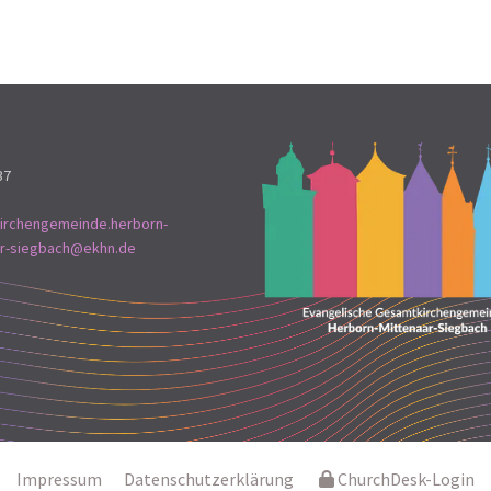
37
irchengemeinde.herborn-
ar-siegbach@ekhn.de
Impressum
Datenschutzerklärung
ChurchDesk-Login