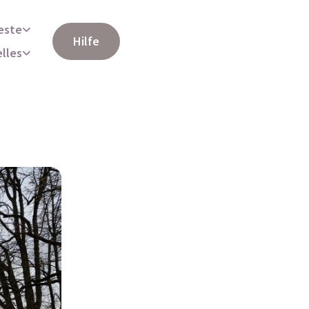
este
Hilfe
elles