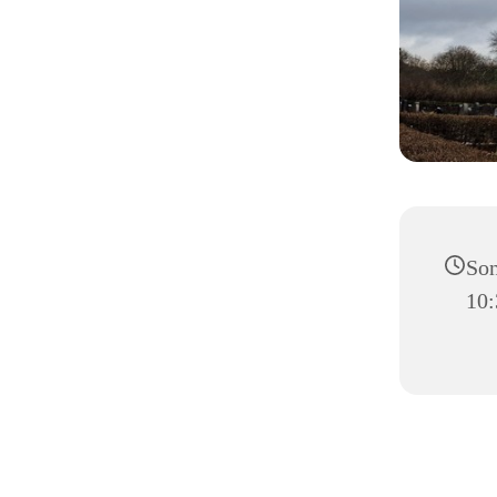
Son
10: