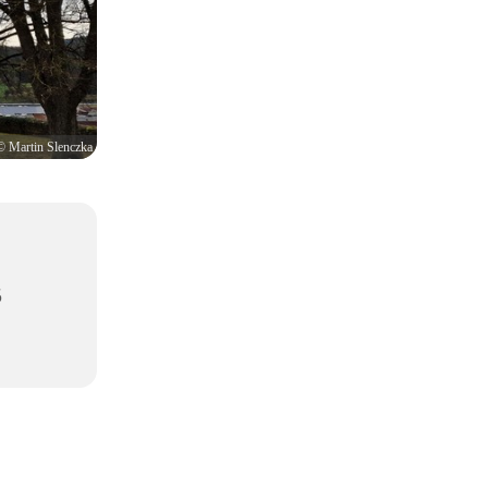
© Martin Slenczka
5