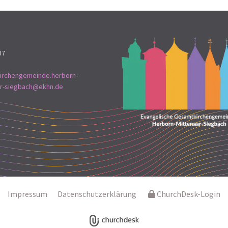
37
irchengemeinde.herborn-
ar-siegbach@ekhn.de
Impressum
Datenschutzerklärung
ChurchDesk-Login