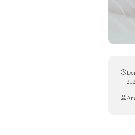
Don
202
And