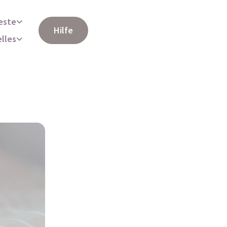
este
Hilfe
elles