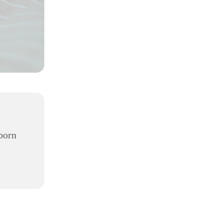
,
born