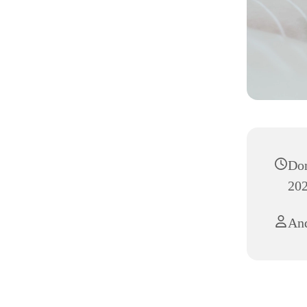
Don
202
And