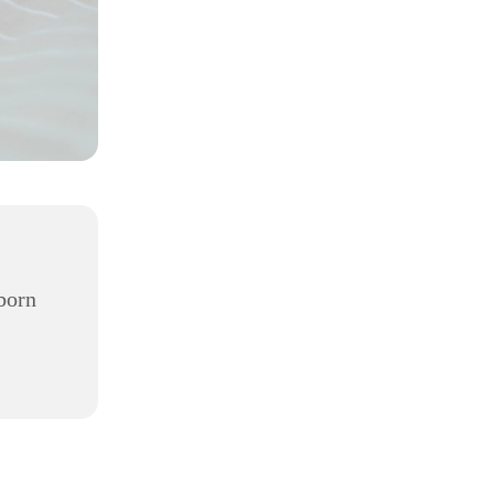
,
born