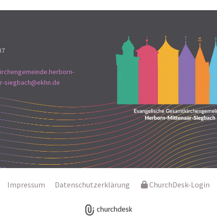
37
irchengemeinde.herborn-
ar-siegbach@ekhn.de
Impressum
Datenschutzerklärung
ChurchDesk-Login