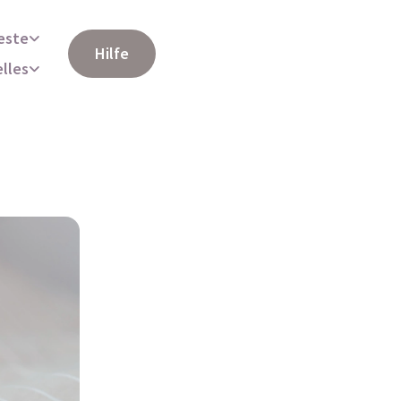
este
Hilfe
elles