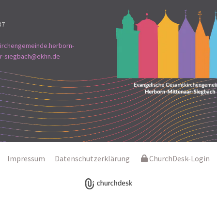
37
irchengemeinde.herborn-
ar-siegbach@ekhn.de
Impressum
Datenschutzerklärung
ChurchDesk-Login