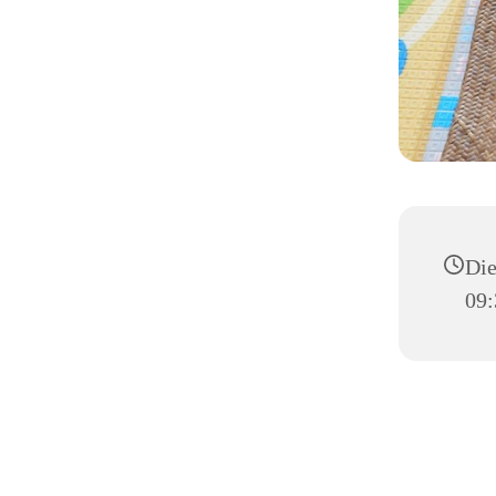
Die
09: