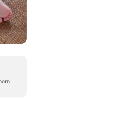
,
born