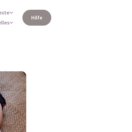
este
Hilfe
elles