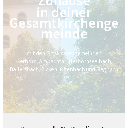
Zuhause
in deiner
Gesamtkirchenge
meinde
mit den Ortskirchengemeinden
Herborn, Ambachtal, Herbornseelbach,
Ballersbach, Bicken, Offenbach und Siegbach