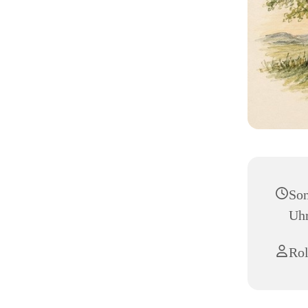
Son
Uh
Rol