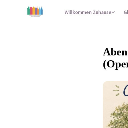
Willkommen Zuhause
G
Abend
(Ope