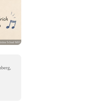
istina Schaaf &KI
hberg,