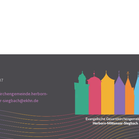
37
irchengemeinde.herborn-
ar-siegbach@ekhn.de