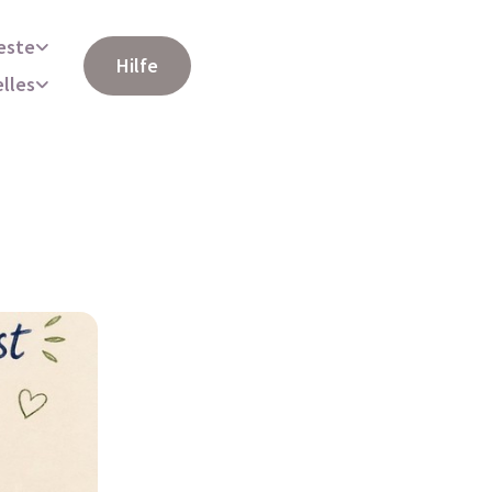
este
Hilfe
elles