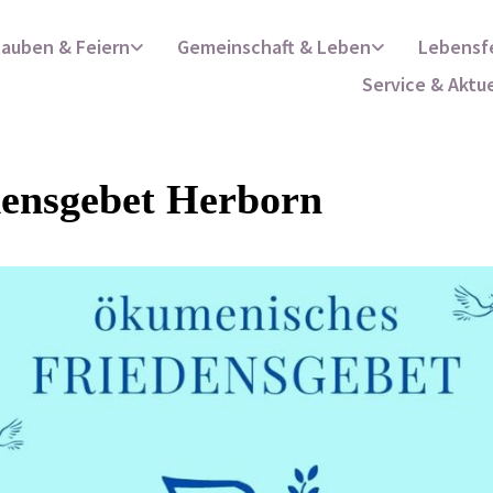
lauben & Feiern
Gemeinschaft & Leben
Lebensf
Service & Aktu
densgebet Herborn