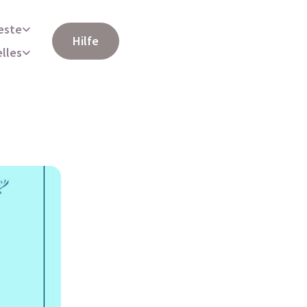
este
Hilfe
elles