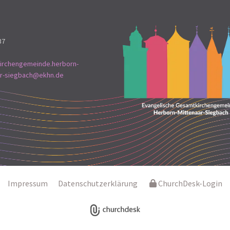
37
irchengemeinde.herborn-
ar-siegbach@ekhn.de
Impressum
Datenschutzerklärung
ChurchDesk-Login