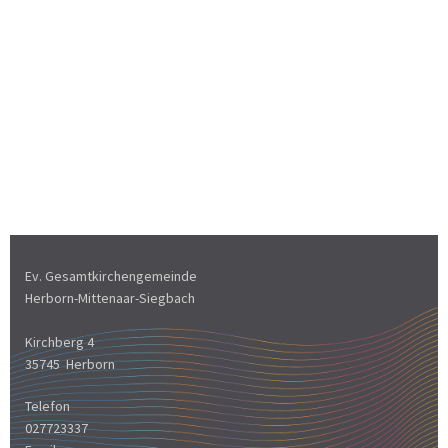
Ev. Gesamtkirchengemeinde
Herborn-Mittenaar-Siegbach
Kirchberg 4
35745 Herborn
Telefon
027723337