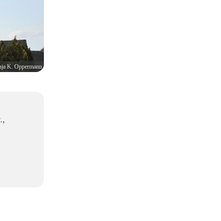
ja K. Oppermann
.,