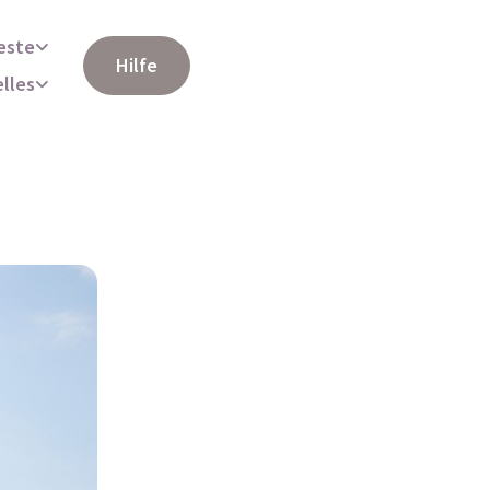
este
Hilfe
elles