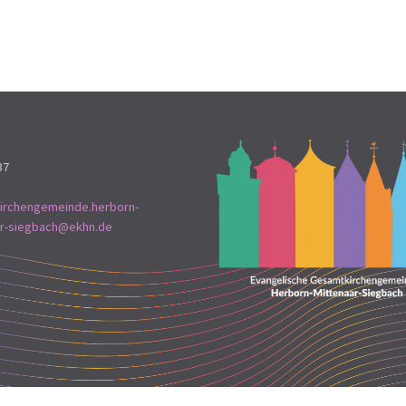
37
irchengemeinde.herborn-
ar-siegbach@ekhn.de