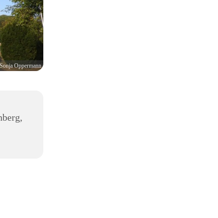
Sonja Oppermann
hberg,