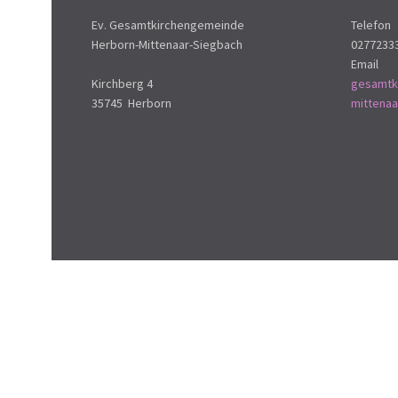
Ev. Gesamtkirchengemeinde
Telefon
Herborn-Mittenaar-Siegbach
0277233
Email
Kirchberg 4
gesamtk
35745 Herborn
mittena