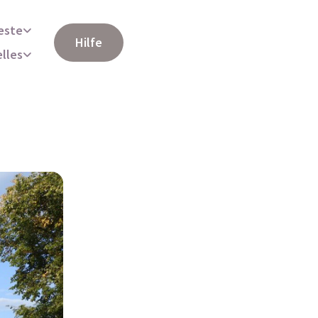
este
Hilfe
elles