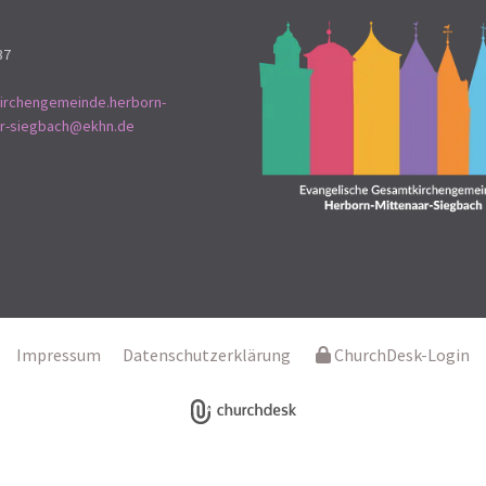
37
irchengemeinde.herborn-
ar-siegbach@ekhn.de
Impressum
Datenschutzerklärung
ChurchDesk-Login