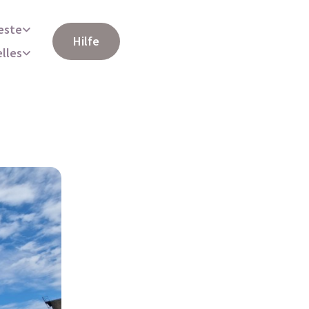
este
Hilfe
elles