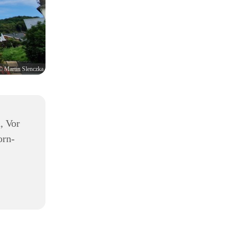
© Martin Slenczka
, Vor
orn-