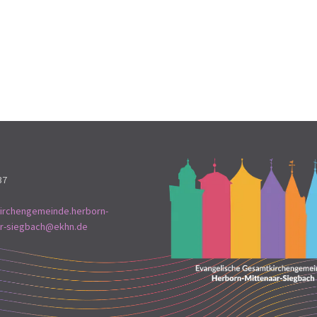
37
irchengemeinde.herborn-
ar-siegbach@ekhn.de