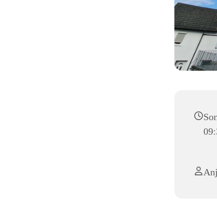
Son
09:
Anj