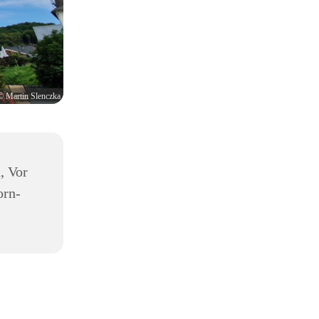
© Martin Slenczka
, Vor
orn-