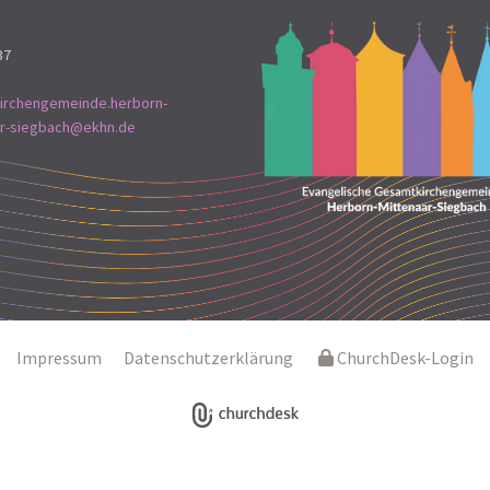
37
irchengemeinde.herborn-
ar-siegbach@ekhn.de
Impressum
Datenschutzerklärung
ChurchDesk-Login