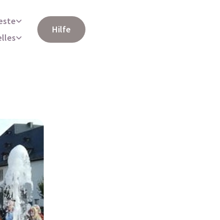
este
Hilfe
elles