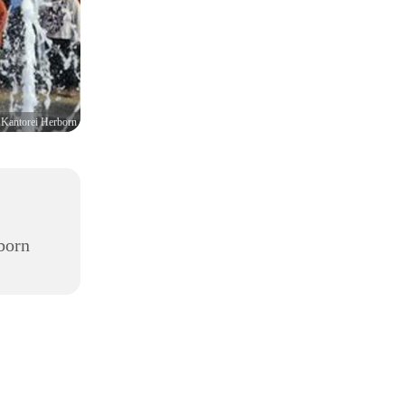
Kantorei Herborn
,
born