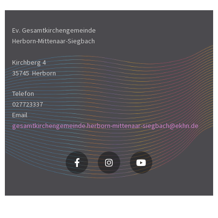
Ev. Gesamtkirchengemeinde
Herborn-Mittenaar-Siegbach
Kirchberg 4
35745 Herborn
Telefon
027723337
Email
gesamtkirchengemeinde.herborn-mittenaar-siegbach@ekhn.de