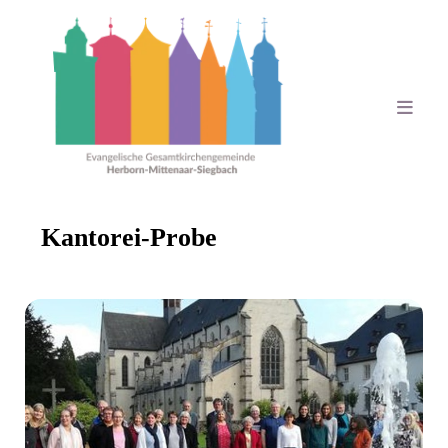
Kantorei-Probe