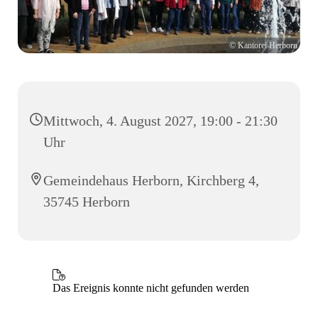
© Kantorei Herborn
Mittwoch, 4. August 2027, 19:00 - 21:30
Uhr
Gemeindehaus Herborn, Kirchberg 4,
35745 Herborn