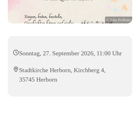
© Julia Hellhake
Sonntag, 27. September 2026, 11:00 Uhr
Stadtkirche Herborn, Kirchberg 4,
35745 Herborn