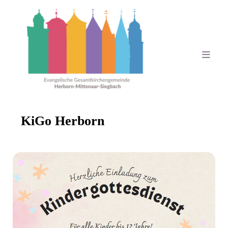
KiGo Herborn