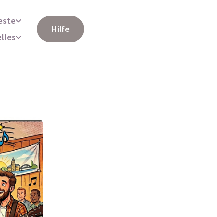
este
Hilfe
elles