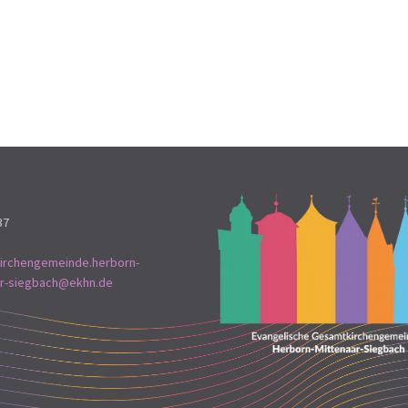
37
irchengemeinde.herborn-
ar-siegbach@ekhn.de