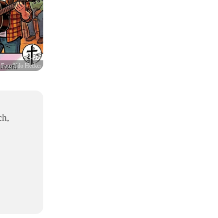
 Foto Udo Hecker
ch,