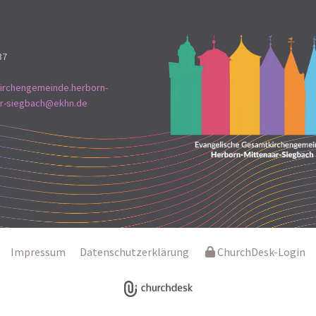
37
irchengemeinde.herborn-
ar-siegbach@ekhn.de
Impressum
Datenschutzerklärung
ChurchDesk-Login