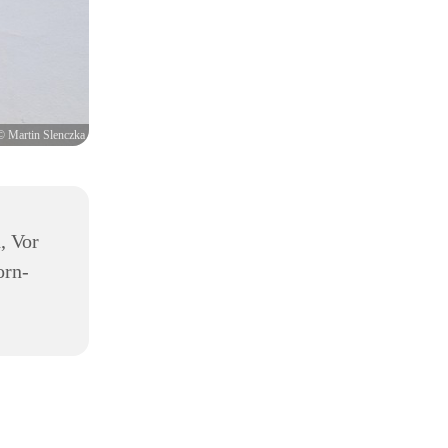
© Martin Slenczka
, Vor
orn-