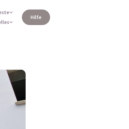
este
Hilfe
elles