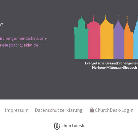
37
irchengemeinde.herborn-
ar-siegbach@ekhn.de
Impressum
Datenschutzerklärung
ChurchDesk-Login