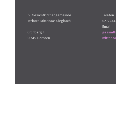
Ev. Gesamtkirchengemeinde
Telefon
Herborn-Mittenaar-Siegbach
0277233
Email
Kirchberg 4
gesamtk
35745 Herborn
mittena