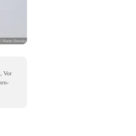
© Martin Slenczka
, Vor
orn-