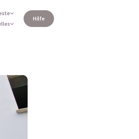
este
Hilfe
elles