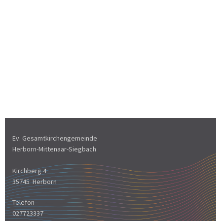
Ev. Gesamtkirchengemeinde
Herborn-Mittenaar-Siegbach
Kirchberg 4
35745 Herborn
Telefon
027723337